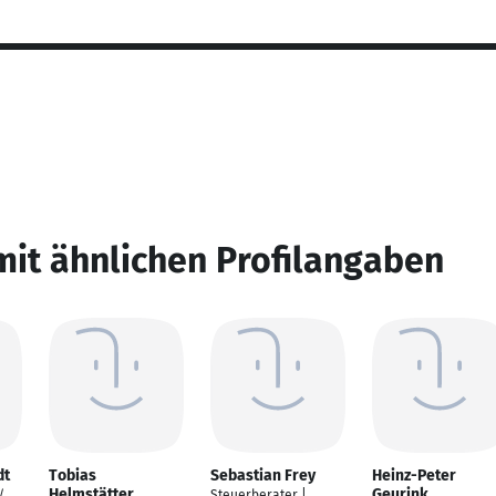
mit ähnlichen Profilangaben
dt
Tobias
Sebastian Frey
Heinz-Peter
Helmstätter
Geurink
/
Steuerberater |