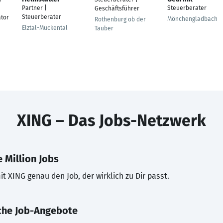
Partner |
Steuerberater
Geschäftsführer
Steuerberater
ator
Mönchengladbach
Rothenburg ob der
Elztal-Muckental
Tauber
XING – Das Jobs-Netzwerk
 Million Jobs
t XING genau den Job, der wirklich zu Dir passt.
che Job-Angebote