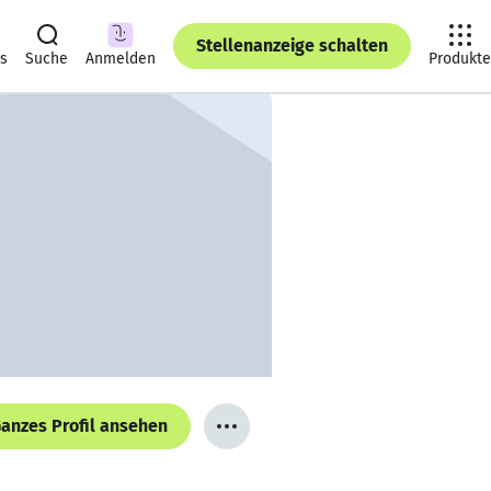
Stellenanzeige schalten
ts
Suche
Anmelden
Produkte
anzes Profil ansehen