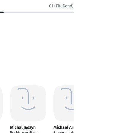
C1 (Fließend)
Michal Jadzyn
Michael Arndt
Franziska Stolze
Rechtsanwalt und
Steuerberater, Dipl.-
Steuerberaterin