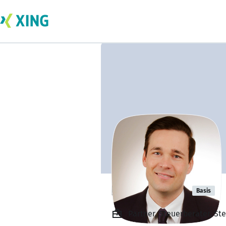
Nils Trabold
Basis
Partner, Steuerberater, St