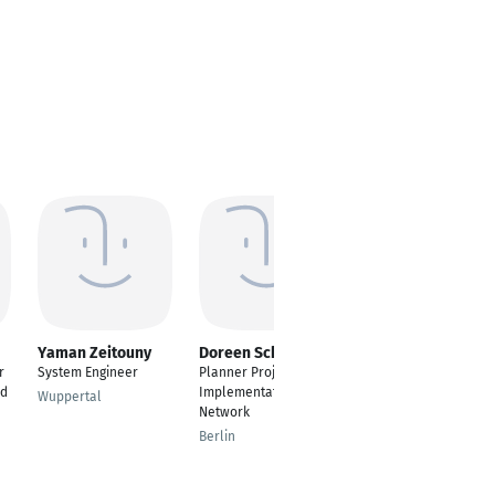
Yaman Zeitouny
Doreen Scholz
Sufwan Khalid
r
System Engineer
Planner Project
Fachexperte
nd
Implementation Fibre
Wuppertal
Reutlingen
Network
Berlin