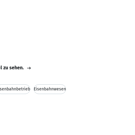
il zu sehen.
isenbahnbetrieb
Eisenbahnwesen