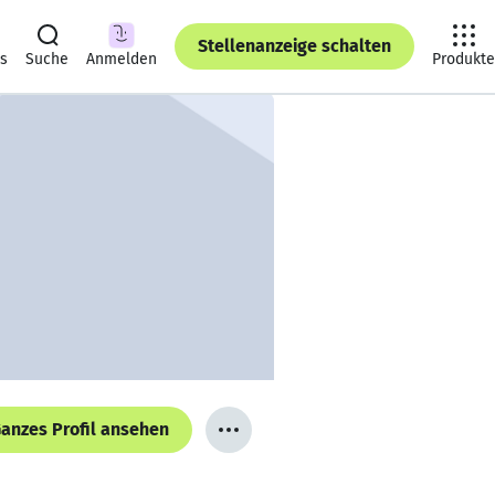
Stellenanzeige schalten
ts
Suche
Anmelden
Produkte
anzes Profil ansehen