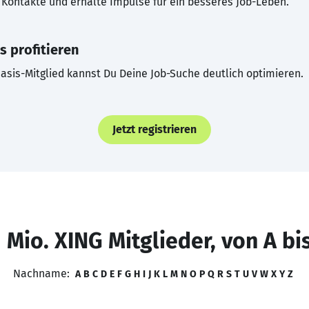
Kontakte und erhalte Impulse für ein besseres Job-Leben.
s profitieren
asis-Mitglied kannst Du Deine Job-Suche deutlich optimieren.
Jetzt registrieren
 Mio. XING Mitglieder, von A bi
Nachname:
A
B
C
D
E
F
G
H
I
J
K
L
M
N
O
P
Q
R
S
T
U
V
W
X
Y
Z