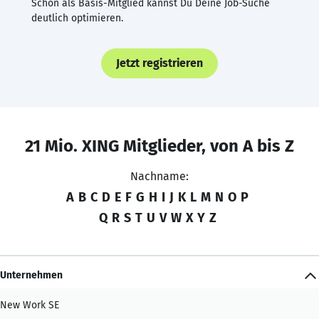
Schon als Basis-Mitglied kannst Du Deine Job-Suche
deutlich optimieren.
Jetzt registrieren
21 Mio. XING Mitglieder, von A bis Z
Nachname:
A
B
C
D
E
F
G
H
I
J
K
L
M
N
O
P
Q
R
S
T
U
V
W
X
Y
Z
Unternehmen
New Work SE