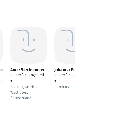
nn
Anne Siecksmeier
Johanna Peper
Elke Sessler
Steuerfachangestellt
Steuerfachangestellt
Steuerfachangestellt
,
e
e
e
Bocholt, Nordrhein-
Hamburg
Reutlingen
Westfalen,
t
Deutschland