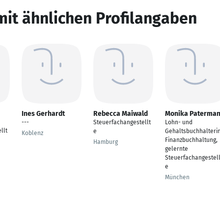
mit ähnlichen Profilangaben
Ines Gerhardt
Rebecca Maiwald
Monika Paterma
---
Steuerfachangestellt
Lohn- und
llt
e
Gehaltsbuchhalterin
Koblenz
Finanzbuchhaltung,
Hamburg
gelernte
Steuerfachangestell
e
München