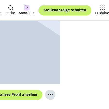
Stellenanzeige schalten
ts
Suche
Anmelden
Produkte
anzes Profil ansehen