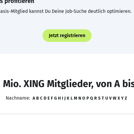
s profitieren
asis-Mitglied kannst Du Deine Job-Suche deutlich optimieren.
Jetzt registrieren
 Mio. XING Mitglieder, von A bi
Nachname:
A
B
C
D
E
F
G
H
I
J
K
L
M
N
O
P
Q
R
S
T
U
V
W
X
Y
Z