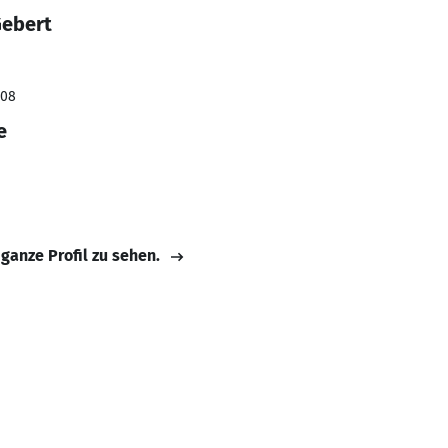
Gebert
008
e
 ganze Profil zu sehen.