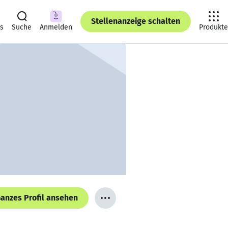
Stellenanzeige schalten
ts
Suche
Anmelden
Produkte
anzes Profil ansehen