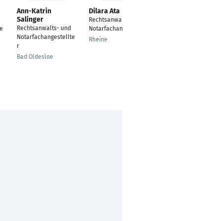
Ann-Katrin
Dilara Ata
Sila Naz Manav
Salinger
Rechtsanwalts- und
Rechtsanwalts- und
Rechtsanwalts- und
te
Notarfachangestellte
Notarfachangestellte
Notarfachangestellte
r
Rheine
r
Bielefeld
Bad Oldesloe