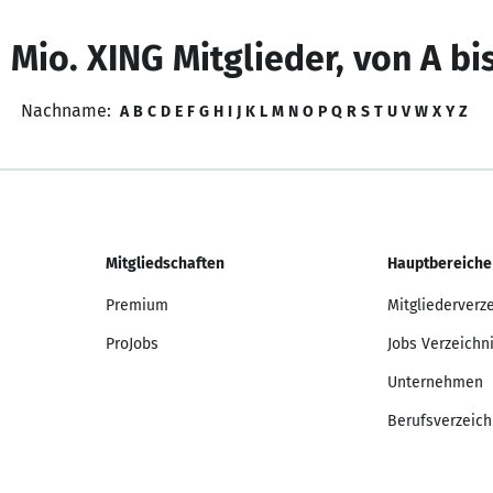
 Mio. XING Mitglieder, von A bi
Nachname:
A
B
C
D
E
F
G
H
I
J
K
L
M
N
O
P
Q
R
S
T
U
V
W
X
Y
Z
Mitgliedschaften
Hauptbereiche
Premium
Mitgliederverz
ProJobs
Jobs Verzeichn
Unternehmen
Berufsverzeich