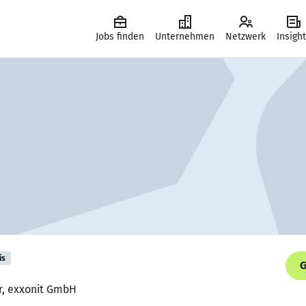
Jobs finden
Unternehmen
Netzwerk
Insigh
is
G
er, exxonit GmbH