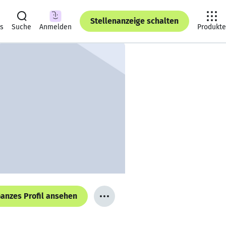
Stellenanzeige schalten
ts
Suche
Anmelden
Produkte
anzes Profil ansehen