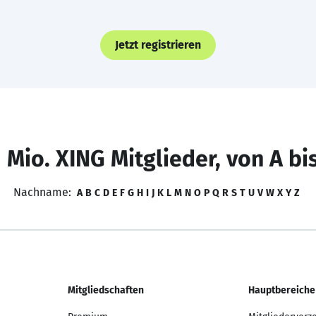
Jetzt registrieren
 Mio. XING Mitglieder, von A bi
Nachname:
A
B
C
D
E
F
G
H
I
J
K
L
M
N
O
P
Q
R
S
T
U
V
W
X
Y
Z
Mitgliedschaften
Hauptbereiche