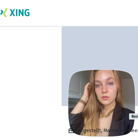
Nina Klighoffer
Bas
Angestellt, Marine engine