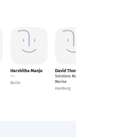
Harshitha Manju
David Thomson
Sajjad Afshari
---
Solutions Manager -
---
Marine
Berlin
Mashhad
Hamburg