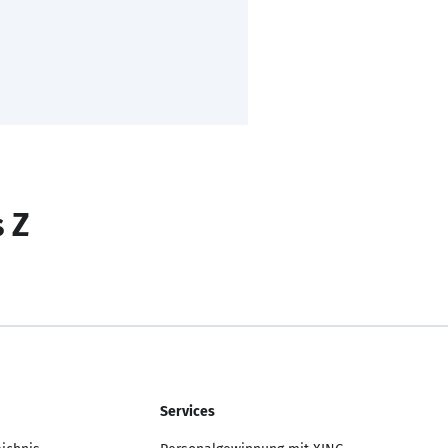
s Z
Services