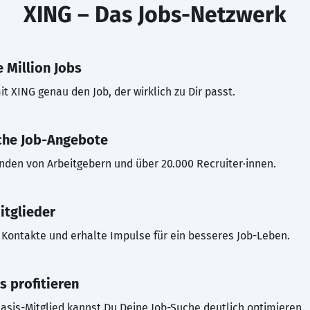
XING – Das Jobs-Netzwerk
 Million Jobs
t XING genau den Job, der wirklich zu Dir passt.
che Job-Angebote
inden von Arbeitgebern und über 20.000 Recruiter·innen.
itglieder
Kontakte und erhalte Impulse für ein besseres Job-Leben.
s profitieren
asis-Mitglied kannst Du Deine Job-Suche deutlich optimieren.