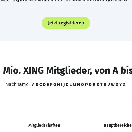
Jetzt registrieren
 Mio. XING Mitglieder, von A bi
Nachname:
A
B
C
D
E
F
G
H
I
J
K
L
M
N
O
P
Q
R
S
T
U
V
W
X
Y
Z
Mitgliedschaften
Hauptbereiche