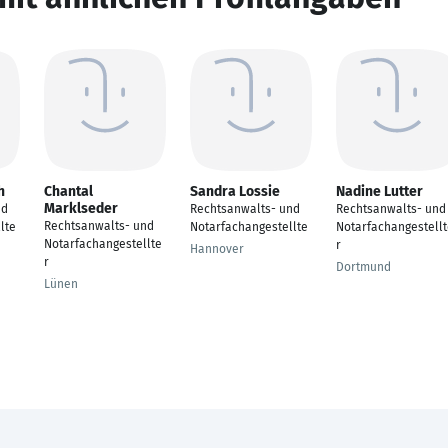
h
Chantal
Sandra Lossie
Nadine Lutter
Marklseder
nd
Rechtsanwalts- und
Rechtsanwalts- und
Rechtsanwalts- und
lte
Notarfachangestellte
Notarfachangestell
Notarfachangestellte
r
Hannover
r
Dortmund
Lünen