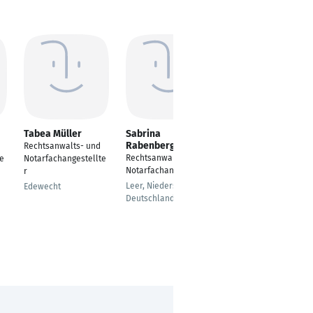
Tabea Müller
Sabrina
Mithushan
Rabenberg
Sripathmanathan
Rechtsanwalts- und
Rechtsanwalts- und
Rechtsanwalts- und
te
Notarfachangestellte
Notarfachangestellte
Notarfachangestellte
r
r
Leer, Niedersachsen,
Edewecht
Deutschland
Berlin