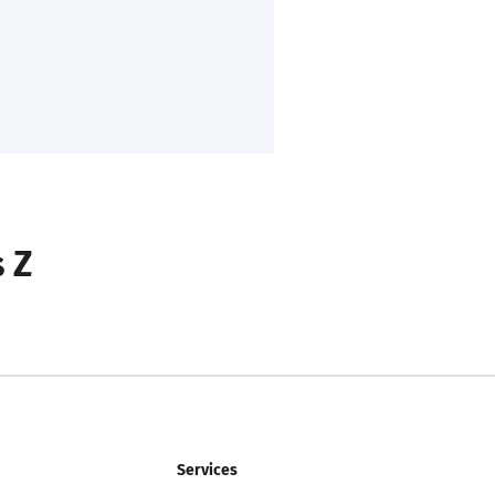
s Z
Services