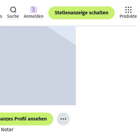
Stellenanzeige schalten
ts
Suche
Anmelden
Produkte
anzes Profil ansehen
 Notar