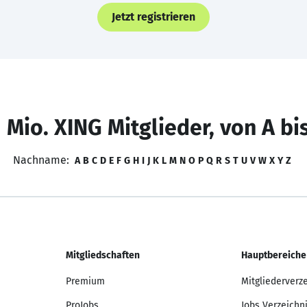
Jetzt registrieren
 Mio. XING Mitglieder, von A bi
Nachname:
A
B
C
D
E
F
G
H
I
J
K
L
M
N
O
P
Q
R
S
T
U
V
W
X
Y
Z
Mitgliedschaften
Hauptbereiche
Premium
Mitgliederverz
ProJobs
Jobs Verzeichn