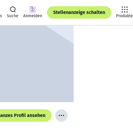
Stellenanzeige schalten
ts
Suche
Anmelden
Produkte
anzes Profil ansehen