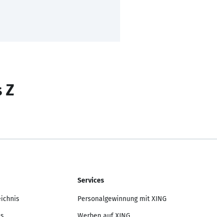
s Z
Services
eichnis
Personalgewinnung mit XING
is
Werben auf XING