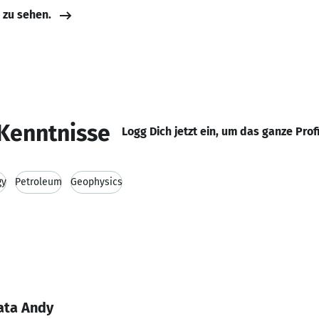
e zu sehen.
Kenntnisse
Logg Dich jetzt ein, um das ganze Prof
gy
Petroleum
Geophysics
ata Andy