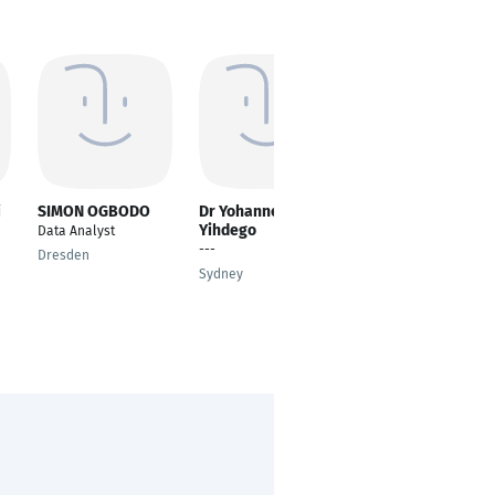
i
SIMON OGBODO
Dr Yohannes
Muhammad Ihsan
Yihdego
Khan
Data Analyst
---
MSc Geology
Dresden
Sydney
Lingen