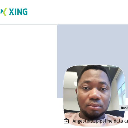
Nkemata Andy
Basi
Angestellt, pipeline data