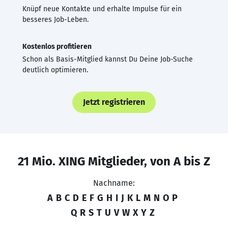
Knüpf neue Kontakte und erhalte Impulse für ein
besseres Job-Leben.
Kostenlos profitieren
Schon als Basis-Mitglied kannst Du Deine Job-Suche
deutlich optimieren.
Jetzt registrieren
21 Mio. XING Mitglieder, von A bis Z
Nachname:
A
B
C
D
E
F
G
H
I
J
K
L
M
N
O
P
Q
R
S
T
U
V
W
X
Y
Z