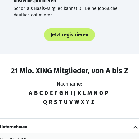
Kostenlos profitieren
Schon als Basis-Mitglied kannst Du Deine Job-Suche
deutlich optimieren.
Jetzt registrieren
21 Mio. XING Mitglieder, von A bis Z
Nachname:
A
B
C
D
E
F
G
H
I
J
K
L
M
N
O
P
Q
R
S
T
U
V
W
X
Y
Z
Unternehmen