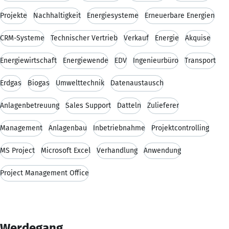
Projekte
Nachhaltigkeit
Energiesysteme
Erneuerbare Energien
CRM-Systeme
Technischer Vertrieb
Verkauf
Energie
Akquise
Energiewirtschaft
Energiewende
EDV
Ingenieurbüro
Transport
Erdgas
Biogas
Umwelttechnik
Datenaustausch
Anlagenbetreuung
Sales Support
Datteln
Zulieferer
Management
Anlagenbau
Inbetriebnahme
Projektcontrolling
MS Project
Microsoft Excel
Verhandlung
Anwendung
Project Management Office
Werdegang