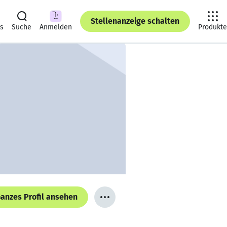
Stellenanzeige schalten
ts
Suche
Anmelden
Produkte
anzes Profil ansehen