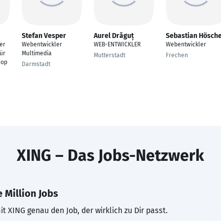
Stefan Vesper
Aurel Drăguț
Sebastian Hösche
er
Webentwickler
WEB-ENTWICKLER
Webentwickler
ür
Multimedia
Mutterstadt
Frechen
hop
Darmstadt
XING – Das Jobs-Netzwerk
 Million Jobs
t XING genau den Job, der wirklich zu Dir passt.