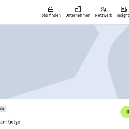
Jobs finden
Unternehmen
Netzwerk
Insigh
sis
G
eam tietge