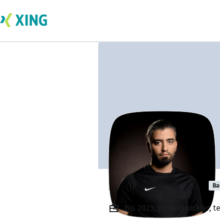
Nour Almasrieh
Ba
Bis 2023, Webentwickler, t