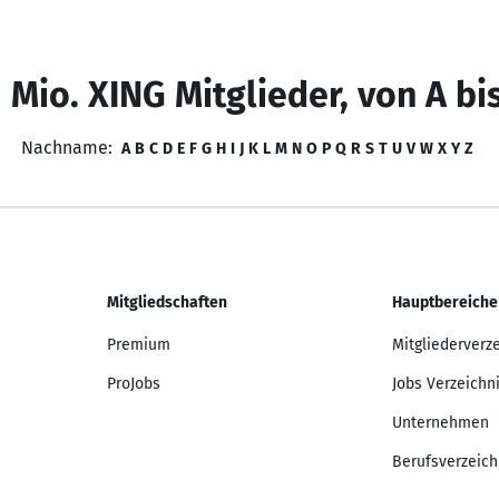
 Mio. XING Mitglieder, von A bi
Nachname:
A
B
C
D
E
F
G
H
I
J
K
L
M
N
O
P
Q
R
S
T
U
V
W
X
Y
Z
Mitgliedschaften
Hauptbereiche
Premium
Mitgliederverz
ProJobs
Jobs Verzeichn
Unternehmen
Berufsverzeich