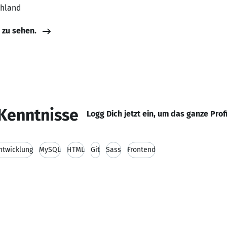
chland
e zu sehen.
Kenntnisse
Logg Dich jetzt ein, um das ganze Prof
twicklung
MySQL
HTML
Git
Sass
Frontend