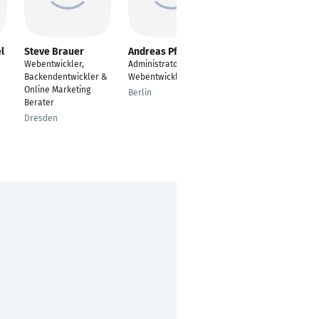
l
Steve Brauer
Andreas Pfeiffer
Sebastian Saier
Webentwickler,
Administrator /
Online-Medien
Backendentwickler &
Webentwickler
Online Marketing
Berlin
Berater
Dresden