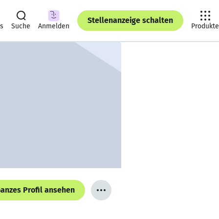
Stellenanzeige schalten
ts
Suche
Anmelden
Produkte
anzes Profil ansehen