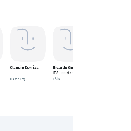
Claudio Corrias
Ricardo Guatta
Franco May
---
IT Supporter
IT-
Systemadministrator
Hamburg
Köln
Hamburg