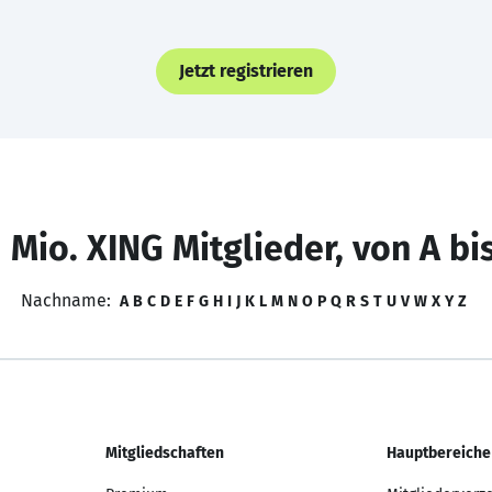
Jetzt registrieren
 Mio. XING Mitglieder, von A bi
Nachname:
A
B
C
D
E
F
G
H
I
J
K
L
M
N
O
P
Q
R
S
T
U
V
W
X
Y
Z
Mitgliedschaften
Hauptbereiche