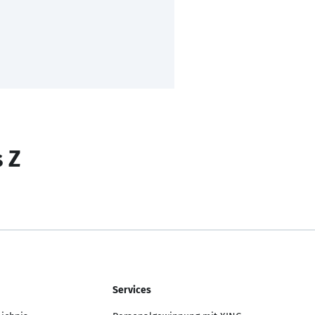
s Z
Services