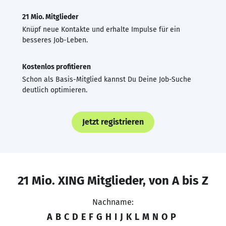
21 Mio. Mitglieder
Knüpf neue Kontakte und erhalte Impulse für ein
besseres Job-Leben.
Kostenlos profitieren
Schon als Basis-Mitglied kannst Du Deine Job-Suche
deutlich optimieren.
Jetzt registrieren
21 Mio. XING Mitglieder, von A bis Z
Nachname:
A
B
C
D
E
F
G
H
I
J
K
L
M
N
O
P