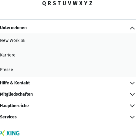
Q
R
S
T
U
V
W
X
Y
Z
Unternehmen
New Work SE
Karriere
Presse
Hilfe & Kontakt
Mitgliedschaften
Hauptbereiche
Services