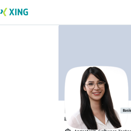
Nurten Bahran
Basi
ist verfügbar. ✅