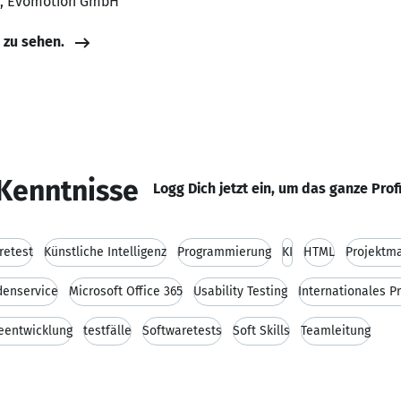
er, Evomotion GmbH
e zu sehen.
Kenntnisse
Logg Dich jetzt ein, um das ganze Prof
retest
Künstliche Intelligenz
Programmierung
KI
HTML
Projektm
enservice
Microsoft Office 365
Usability Testing
Internationales 
eentwicklung
testfälle
Softwaretests
Soft Skills
Teamleitung