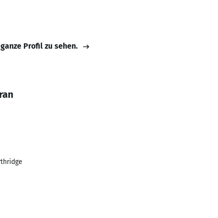
 ganze Profil zu sehen.
ran
rthridge