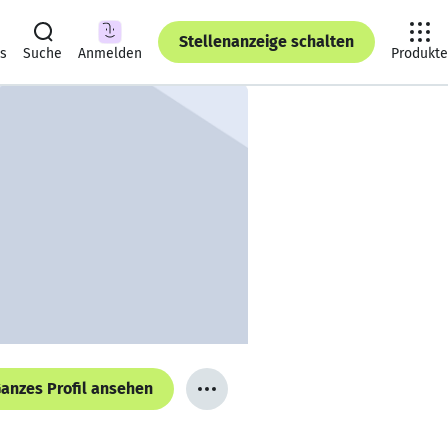
Stellenanzeige schalten
ts
Suche
Anmelden
Produkte
anzes Profil ansehen