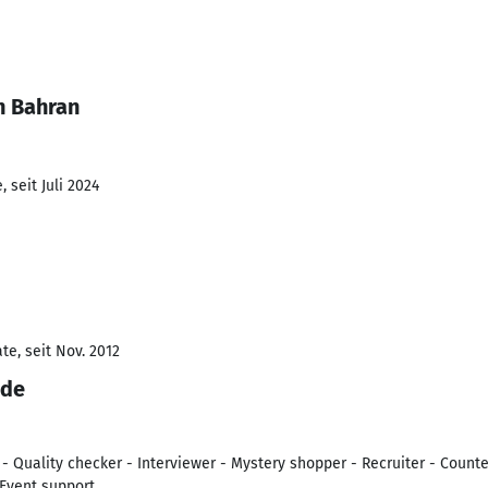
n Bahran
 seit Juli 2024
e, seit Nov. 2012
nde
 - Quality checker - Interviewer - Mystery shopper - Recruiter - Count
 Event support