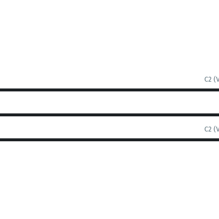
C2 (
C2 (