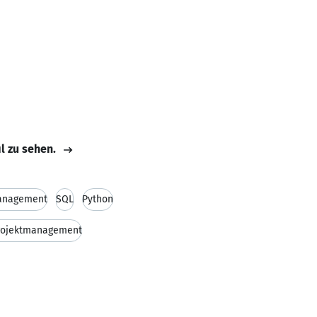
il zu sehen.
anagement
SQL
Python
Projektmanagement