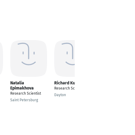
Natalia
Richard Kublik
Dogucan Yaman
Epimakhova
Research Scientist
Research Scientist
Research Scientist
Dayton
Karlsruhe
Saint Petersburg