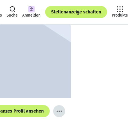
Stellenanzeige schalten
ts
Suche
Anmelden
Produkte
anzes Profil ansehen