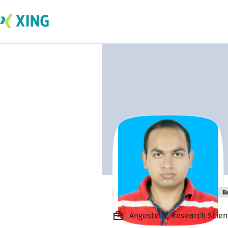
Nuruddin Bahar
B
Angestellt, Research Scien