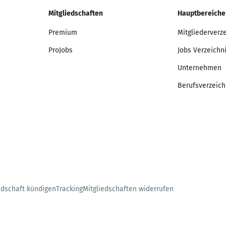
Mitgliedschaften
Hauptbereiche
Premium
Mitgliederverz
ProJobs
Jobs Verzeichn
Unternehmen
Berufsverzeich
edschaft kündigen
Tracking
Mitgliedschaften widerrufen