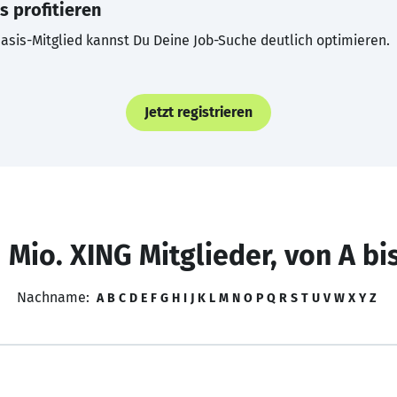
s profitieren
asis-Mitglied kannst Du Deine Job-Suche deutlich optimieren.
Jetzt registrieren
 Mio. XING Mitglieder, von A bi
Nachname:
A
B
C
D
E
F
G
H
I
J
K
L
M
N
O
P
Q
R
S
T
U
V
W
X
Y
Z