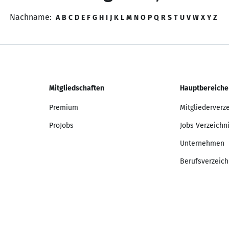
Nachname:
A
B
C
D
E
F
G
H
I
J
K
L
M
N
O
P
Q
R
S
T
U
V
W
X
Y
Z
Mitgliedschaften
Hauptbereiche
Premium
Mitgliederverz
ProJobs
Jobs Verzeichn
Unternehmen
Berufsverzeich