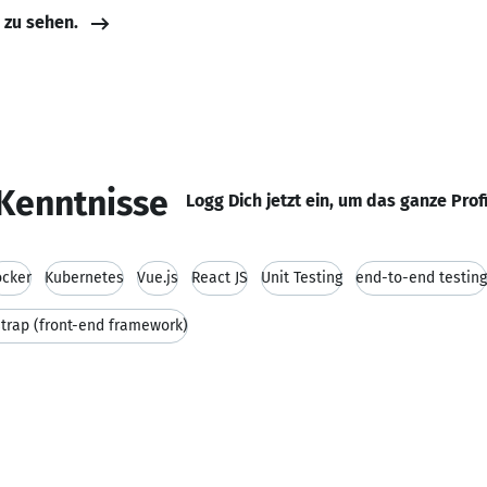
e zu sehen.
Kenntnisse
Logg Dich jetzt ein, um das ganze Prof
ocker
Kubernetes
Vue.js
React JS
Unit Testing
end-to-end testing
trap (front-end framework)