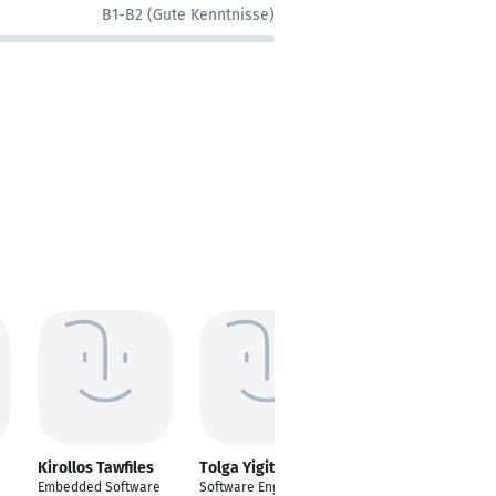
B1-B2 (Gute Kenntnisse)
Kirollos Tawfiles
Tolga Yigit
Puja kumari
Embedded Software
Software Engineer &
Software Developer