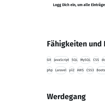
Logg Dich ein, um alle Einträg
Fähigkeiten und 
Git
JavaScript
SQL
MySQL
CSS
d
php
Laravel
yii2
AWS
CSS3
Boots
Werdegang