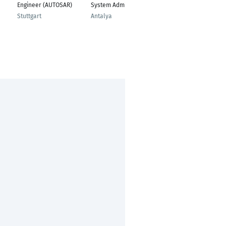
Engineer (AUTOSAR)
System Administrator
and Integrator
Stuttgart
Antalya
Ludwigsburg