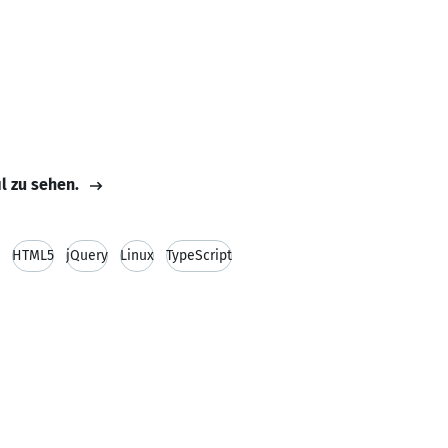
il zu sehen.
HTML5
jQuery
Linux
TypeScript