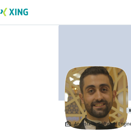
OMAR ALHALABI
B
Angestellt, Software Engine