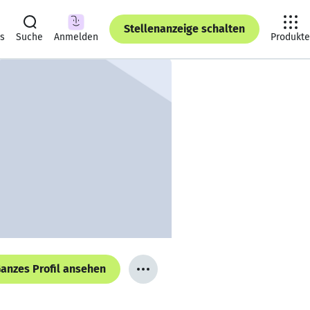
Stellenanzeige schalten
ts
Suche
Anmelden
Produkte
anzes Profil ansehen