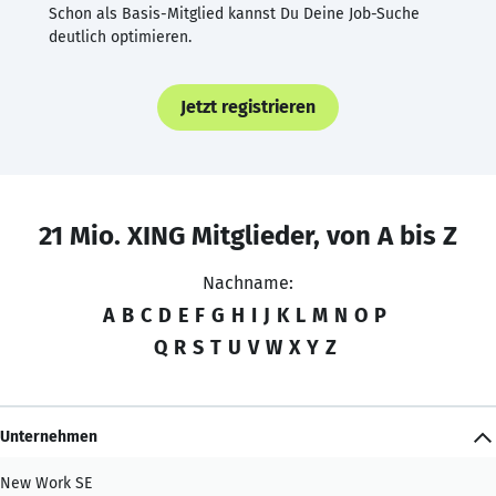
Schon als Basis-Mitglied kannst Du Deine Job-Suche
deutlich optimieren.
Jetzt registrieren
21 Mio. XING Mitglieder, von A bis Z
Nachname:
A
B
C
D
E
F
G
H
I
J
K
L
M
N
O
P
Q
R
S
T
U
V
W
X
Y
Z
Unternehmen
New Work SE