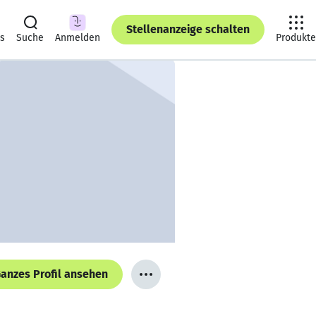
Stellenanzeige schalten
ts
Suche
Anmelden
Produkte
anzes Profil ansehen