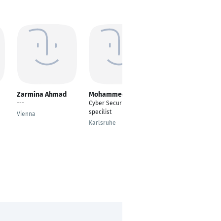
Zarmina Ahmad
Mohammed Hanif
Markus Franke
---
Cyber Security
Data Engineer
specilist
Vienna
Köln
Karlsruhe