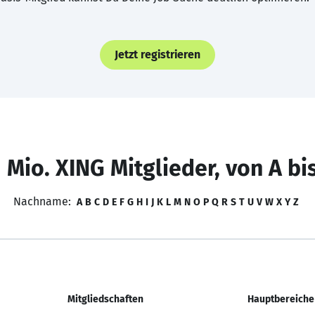
Jetzt registrieren
 Mio. XING Mitglieder, von A bi
Nachname:
A
B
C
D
E
F
G
H
I
J
K
L
M
N
O
P
Q
R
S
T
U
V
W
X
Y
Z
Mitgliedschaften
Hauptbereiche