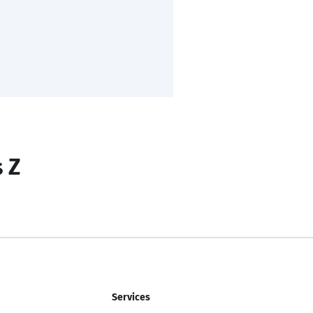
s Z
Services