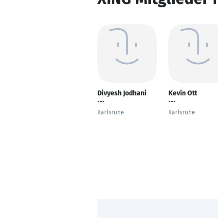
Divyesh Jodhani
Kevin Ott
---
---
Karlsruhe
Karlsruhe