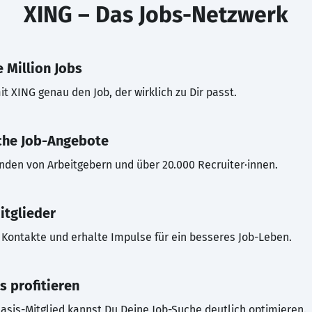
XING – Das Jobs-Netzwerk
 Million Jobs
t XING genau den Job, der wirklich zu Dir passt.
che Job-Angebote
inden von Arbeitgebern und über 20.000 Recruiter·innen.
itglieder
Kontakte und erhalte Impulse für ein besseres Job-Leben.
s profitieren
asis-Mitglied kannst Du Deine Job-Suche deutlich optimieren.