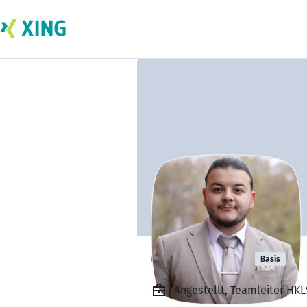
Ömer Cetin
Basis
Angestellt, Teamleiter H