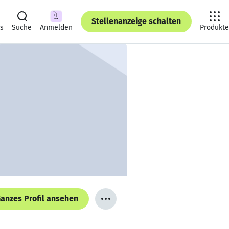
Stellenanzeige schalten
ts
Suche
Anmelden
Produkte
anzes Profil ansehen