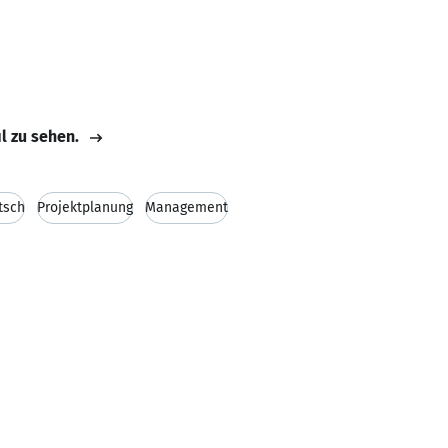
il zu sehen.
tsch
Projektplanung
Management