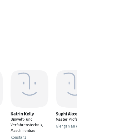
Katrin Kelly
Suphi Akcetin
Delia Pitta
Campione
Umwelt- und
Master Professional
Projektleiterin
Verfahrenstechnik,
Giengen an der Brenz
Central Platforms
Maschinenbau
Zürich
Konstanz