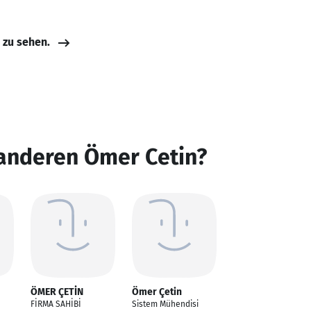
e zu sehen.
 anderen Ömer Cetin?
ÖMER ÇETİN
Ömer Çetin
FİRMA SAHİBİ
Sistem Mühendisi