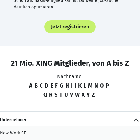
Schon als Basis-Mitglied kannst Du Deine Job-Suche
deutlich optimieren.
Jetzt registrieren
21 Mio. XING Mitglieder, von A bis Z
Nachname:
A
B
C
D
E
F
G
H
I
J
K
L
M
N
O
P
Q
R
S
T
U
V
W
X
Y
Z
Unternehmen
New Work SE