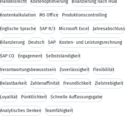
Handelsrecht
Kostenoptimierung
Bilanzierung nach HGB
Kostenkalkulation
MS Office
Produktionscontrolling
Englische Sprache
SAP R/3
Microsoft Excel
Jahresabschluss
Bilanzierung
Deutsch
SAP
Kosten- und Leistungsrechnung
SAP CO
Engagement
Selbstständigkeit
Verantwortungsbewusstsein
Zuverlässigkeit
Flexibilität
Belastbarkeit
Zahlenaffinität
Freundlichkeit
Zielstrebigkeit
Loyalität
Pünktlichkeit
Schnelle Auffassungsgabe
Analytisches Denken
Teamfähigkeit