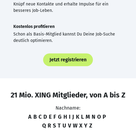
Knüpf neue Kontakte und erhalte Impulse für ein
besseres Job-Leben.
Kostenlos profitieren
Schon als Basis-Mitglied kannst Du Deine Job-Suche
deutlich optimieren.
Jetzt registrieren
21 Mio. XING Mitglieder, von A bis Z
Nachname:
A
B
C
D
E
F
G
H
I
J
K
L
M
N
O
P
Q
R
S
T
U
V
W
X
Y
Z