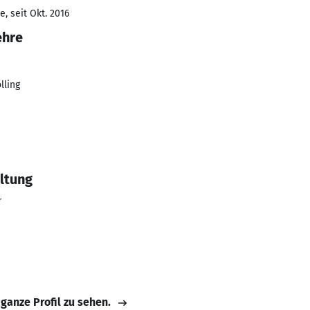
, seit Okt. 2016
ehre
lling
ltung
r
 ganze Profil zu sehen.