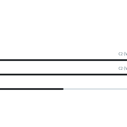
C2 (
C2 (