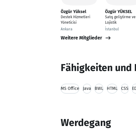
Özgür Yüksel
Özgür YÜKSEL
Destek Hizmetleri
Satış geliştirme ve
Yöneticisi
Lojistik
Ankara
İstanbul
Weitere Mitglieder
Fähigkeiten und 
MS Office
Java
BWL
HTML
CSS
E
Werdegang