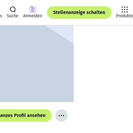
Stellenanzeige schalten
ts
Suche
Anmelden
Produkte
anzes Profil ansehen