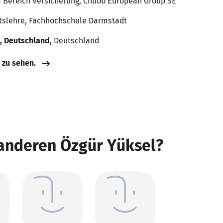
m Bereich Versicherung, Chubb European Group SE
ftslehre, Fachhochschule Darmstadt
, Deutschland
, Deutschland
e zu sehen.
 anderen Özgür Yüksel?