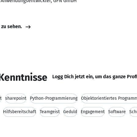
m Anwendungsentwickler, GFN GmbH
e zu sehen.
Kenntnisse
Logg Dich jetzt ein, um das ganze Prof
t
sharepoint
Python-Programmierung
Objektorientiertes Program
Hilfsbereitschaft
Teamgeist
Geduld
Engagement
Software
Sch