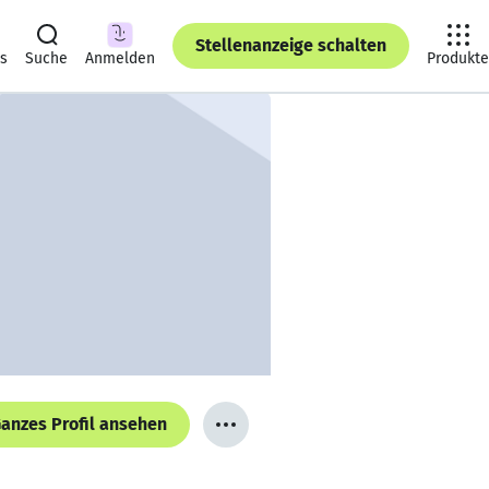
Stellenanzeige schalten
ts
Suche
Anmelden
Produkte
anzes Profil ansehen