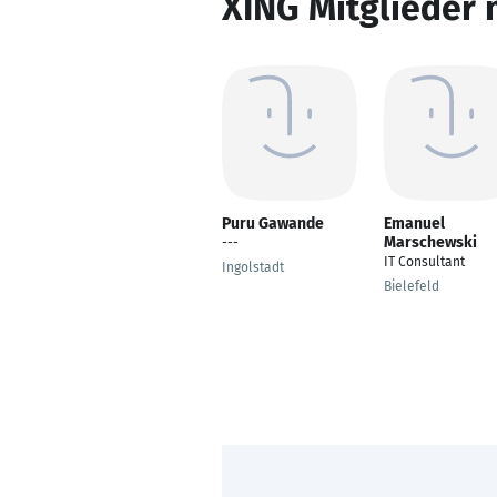
XING Mitglieder 
Puru Gawande
Emanuel
Marschewski
---
IT Consultant
Ingolstadt
Bielefeld