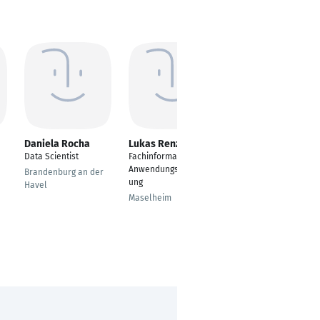
Daniela Rocha
Lukas Renz
Muaadh Alawadhi
Data Scientist
Fachinformatiker
IT Support Specialist
Anwendungsentwickl
& Digital Projects
Brandenburg an der
ung
Archivist
Havel
Maselheim
Riyadh