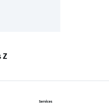
s Z
Services