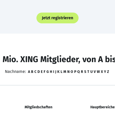
Jetzt registrieren
 Mio. XING Mitglieder, von A bi
Nachname:
A
B
C
D
E
F
G
H
I
J
K
L
M
N
O
P
Q
R
S
T
U
V
W
X
Y
Z
Mitgliedschaften
Hauptbereiche