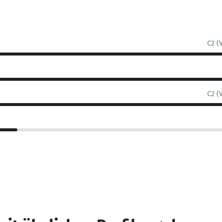
C2 (
C2 (