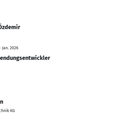
 Özdemir
- Jan. 2026
endungsentwickler
nn
chnik KG