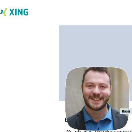
Oguz Özdemir
Basis
bildet sich zurzeit weiter. 🎓