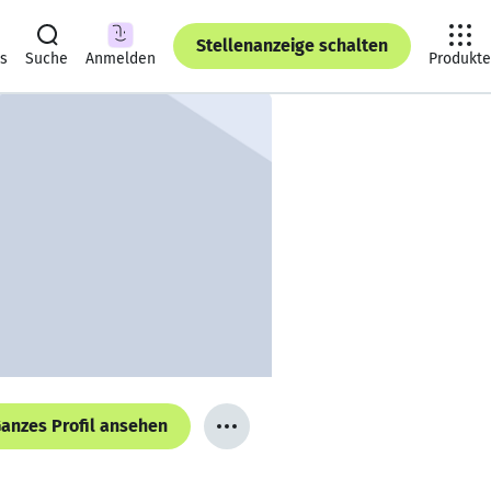
Stellenanzeige schalten
ts
Suche
Anmelden
Produkte
anzes Profil ansehen