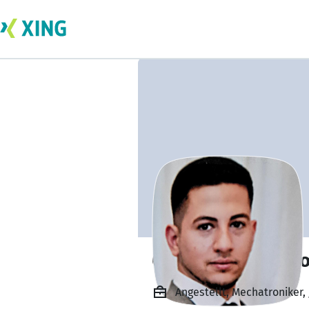
Oguzhan Demircio
Angestellt, Mechatroniker