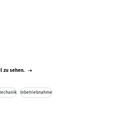
il zu sehen.
echanik
Inbetriebnahme