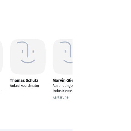
Thomas Schütz
Marvin Glieden
Isabell Vieth
Anlaufkoordinator
Ausbildung zum
Meisterin für
r
Industriemechaniker
Werkstatt- und
Bürobetrieb
Karlsruhe
Hannover