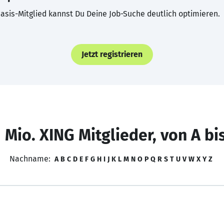
asis-Mitglied kannst Du Deine Job-Suche deutlich optimieren.
Jetzt registrieren
 Mio. XING Mitglieder, von A bi
Nachname:
A
B
C
D
E
F
G
H
I
J
K
L
M
N
O
P
Q
R
S
T
U
V
W
X
Y
Z