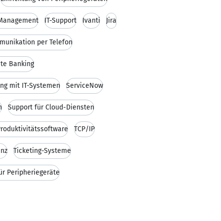
-Management
IT-Support
Ivanti
Jira
unikation per Telefon
ate Banking
ng mit IT-Systemen
ServiceNow
n
Support für Cloud-Diensten
Produktivitätssoftware
TCP/IP
enz
Ticketing-Systeme
ür Peripheriegeräte