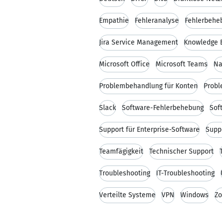
Empathie
Fehleranalyse
Fehlerbehe
Jira Service Management
Knowledge 
Microsoft Office
Microsoft Teams
Na
Problembehandlung für Konten
Probl
Slack
Software-Fehlerbehebung
Sof
Support für Enterprise-Software
Supp
Teamfägigkeit
Technischer Support
Troubleshooting
IT-Troubleshooting
Verteilte Systeme
VPN
Windows
Z