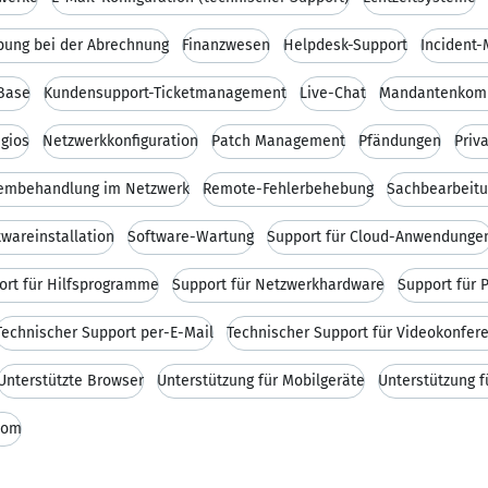
bung bei der Abrechnung
Finanzwesen
Helpdesk-Support
Incident
Base
Kundensupport-Ticketmanagement
Live-Chat
Mandantenkomm
gios
Netzwerkkonfiguration
Patch Management
Pfändungen
Priv
embehandlung im Netzwerk
Remote-Fehlerbehebung
Sachbearbeitu
twareinstallation
Software-Wartung
Support für Cloud-Anwendunge
ort für Hilfsprogramme
Support für Netzwerkhardware
Support für 
Technischer Support per-E-Mail
Technischer Support für Videokonfer
Unterstützte Browser
Unterstützung für Mobilgeräte
Unterstützung f
oom