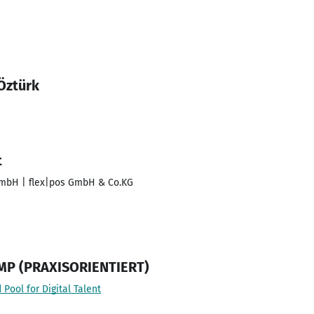
Öztürk
t
GmbH | flex|pos GmbH & Co.KG
P (PRAXISORIENTIERT)
Pool for Digital Talent