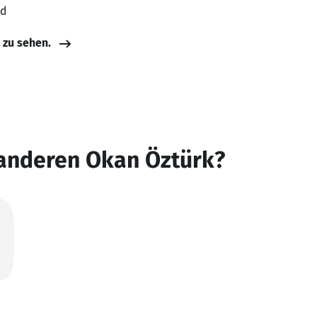
nd
e zu sehen.
 anderen Okan Öztürk?