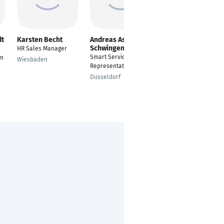
dt
Karsten Becht
Andreas Assmus-
Hundert Mark
Schwingen
HR Sales Manager
---
Smart Service
en
Wiesbaden
Datteln
Representative
Düsseldorf