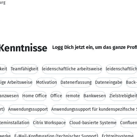
urg
Kenntnisse
Logg Dich jetzt ein, um das ganze Prof
keit
Teamfähigkeit
leidenschaftliche arbeitsweise
leidenschaftlic
tige Arbeitsweise
Motivation
Datenerfassung
Dateneingabe
Back-
nanzwesen
Home Office
Office
remote
Bankwesen
Zielstrebigkei
rt)
Anwendungssupport
teminstallation
Citrix Workspace
Cloud-basierte Systeme
Conflue
werke
E-Mail-Konfiguration (technischer Support)
Echtzeitsysteme