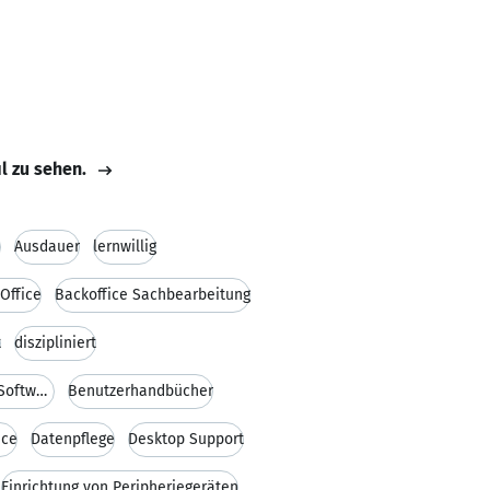
il zu sehen.
h
Ausdauer
lernwillig
Office
Backoffice Sachbearbeitung
t
diszipliniert
Anwendungssupport für kundenspezifische Software
Benutzerhandbücher
nce
Datenpflege
Desktop Support
Einrichtung von Peripheriegeräten