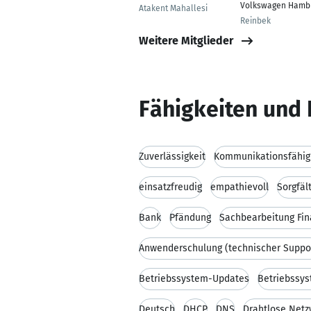
Volkswagen Hamb
Atakent Mahallesi
Reinbek
Weitere Mitglieder
Fähigkeiten und 
Zuverlässigkeit
Kommunikationsfähig
einsatzfreudig
empathievoll
Sorgfäl
Bank
Pfändung
Sachbearbeitung Fi
Anwenderschulung (technischer Suppo
Betriebssystem-Updates
Betriebssys
Deutsch
DHCP
DNS
Drahtlose Netz