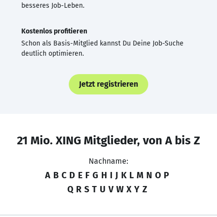
besseres Job-Leben.
Kostenlos profitieren
Schon als Basis-Mitglied kannst Du Deine Job-Suche
deutlich optimieren.
Jetzt registrieren
21 Mio. XING Mitglieder, von A bis Z
Nachname:
A
B
C
D
E
F
G
H
I
J
K
L
M
N
O
P
Q
R
S
T
U
V
W
X
Y
Z