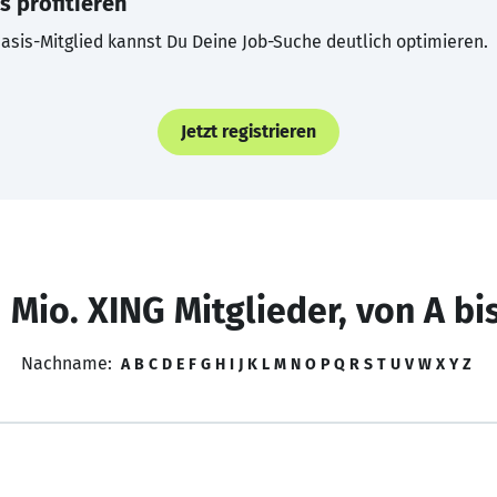
s profitieren
asis-Mitglied kannst Du Deine Job-Suche deutlich optimieren.
Jetzt registrieren
 Mio. XING Mitglieder, von A bi
Nachname:
A
B
C
D
E
F
G
H
I
J
K
L
M
N
O
P
Q
R
S
T
U
V
W
X
Y
Z