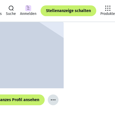
Stellenanzeige schalten
ts
Suche
Anmelden
Produkte
anzes Profil ansehen