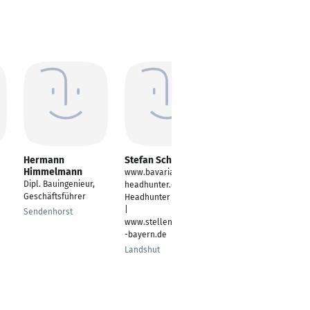
Hermann
Stefan Schlegel
Axel Mahlo
Himmelmann
www.bavaria-
Gesellschafter
Dipl. Bauingenieur,
headhunter.de |
Hoppegarten
Geschäftsführer
Headhunter | Bayern
|
Sendenhorst
www.stellenanzeigen
-bayern.de
Landshut