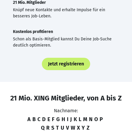
21 Mio. Mitglieder
Knüpf neue Kontakte und erhalte Impulse für ein
besseres Job-Leben.
Kostenlos profitieren
Schon als Basis-Mitglied kannst Du Deine Job-Suche
deutlich optimieren.
Jetzt registrieren
21 Mio. XING Mitglieder, von A bis Z
Nachname:
A
B
C
D
E
F
G
H
I
J
K
L
M
N
O
P
Q
R
S
T
U
V
W
X
Y
Z