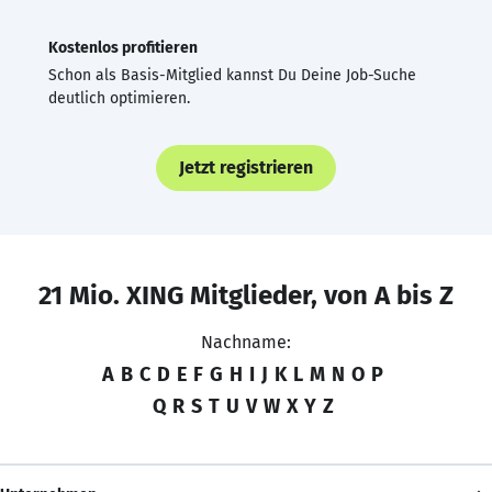
Kostenlos profitieren
Schon als Basis-Mitglied kannst Du Deine Job-Suche
deutlich optimieren.
Jetzt registrieren
21 Mio. XING Mitglieder, von A bis Z
Nachname:
A
B
C
D
E
F
G
H
I
J
K
L
M
N
O
P
Q
R
S
T
U
V
W
X
Y
Z