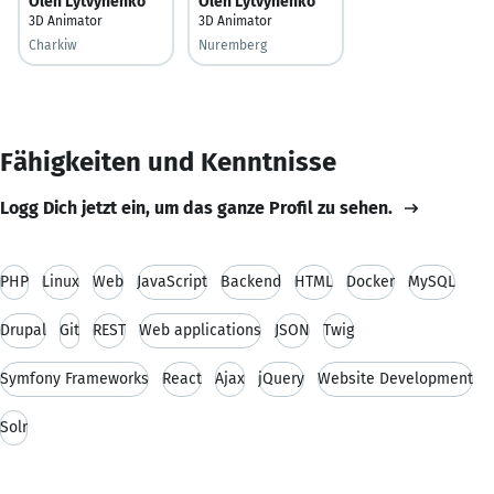
Oleh Lytvynenko
Oleh Lytvynenko
3D Animator
3D Animator
Charkiw
Nuremberg
Fähigkeiten und Kenntnisse
Logg Dich jetzt ein, um das ganze Profil zu sehen.
PHP
Linux
Web
JavaScript
Backend
HTML
Docker
MySQL
Drupal
Git
REST
Web applications
JSON
Twig
Symfony Frameworks
React
Ajax
jQuery
Website Development
Solr