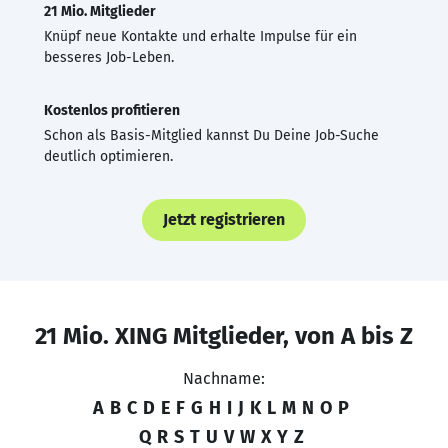
21 Mio. Mitglieder
Knüpf neue Kontakte und erhalte Impulse für ein
besseres Job-Leben.
Kostenlos profitieren
Schon als Basis-Mitglied kannst Du Deine Job-Suche
deutlich optimieren.
Jetzt registrieren
21 Mio. XING Mitglieder, von A bis Z
Nachname:
A
B
C
D
E
F
G
H
I
J
K
L
M
N
O
P
Q
R
S
T
U
V
W
X
Y
Z