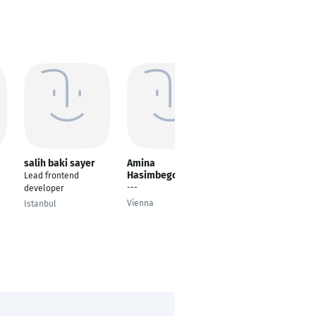
salih baki sayer
Amina
Dave Njoroge
Hasimbegovic
Lead frontend
Frontend Developer
---
developer
Nairobi
Vienna
Istanbul