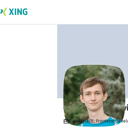
Oleksandr Pustov
Angestellt, Frontend Devel