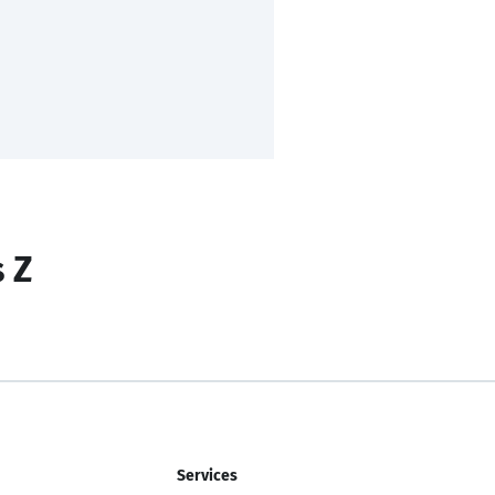
s Z
Services