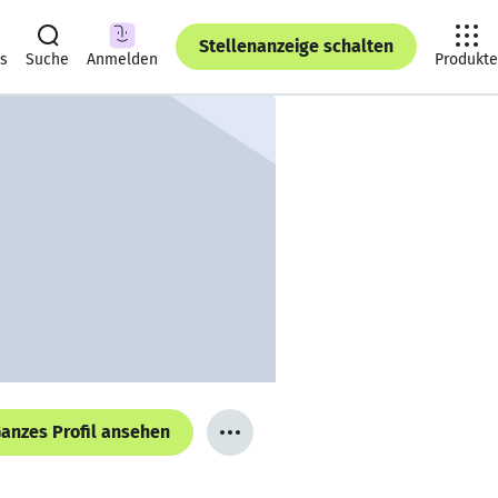
Stellenanzeige schalten
ts
Suche
Anmelden
Produkte
anzes Profil ansehen