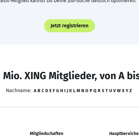
asis-Mitglied kannst Du Deine Job-Suche deutlich optimieren.
Jetzt registrieren
 Mio. XING Mitglieder, von A bi
Nachname:
A
B
C
D
E
F
G
H
I
J
K
L
M
N
O
P
Q
R
S
T
U
V
W
X
Y
Z
Mitgliedschaften
Hauptbereiche