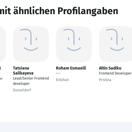
mit ähnlichen Profilangaben
t
Tatsiana
Roham Esmaeili
Altin Sadiku
Salikayeva
r
---
Frontend Developer
Lead/Senior Frontend
er
Esfahan
Pristina
developer
Dusseldorf