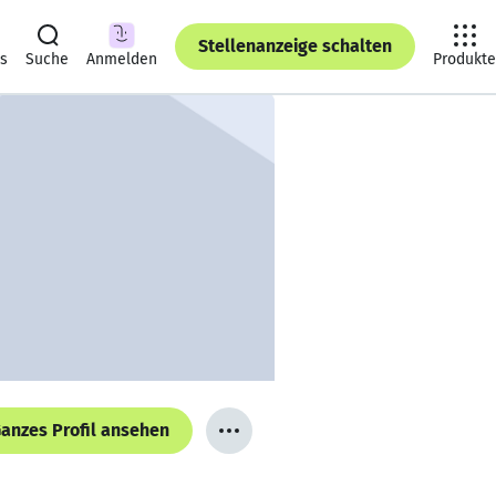
Stellenanzeige schalten
ts
Suche
Anmelden
Produkte
anzes Profil ansehen