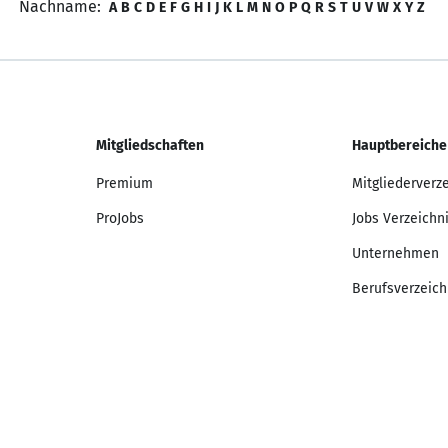
Nachname:
A
B
C
D
E
F
G
H
I
J
K
L
M
N
O
P
Q
R
S
T
U
V
W
X
Y
Z
Mitgliedschaften
Hauptbereiche
Premium
Mitgliederverz
ProJobs
Jobs Verzeichn
Unternehmen
Berufsverzeich