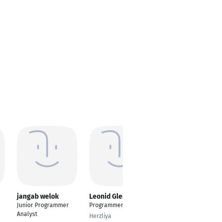
jangab welok
Leonid Gleizer
RUDRARAJU Varma
Junior Programmer
Programmer KNX / EIB
Programmer Analyst
Analyst
Herzliya
Chennai