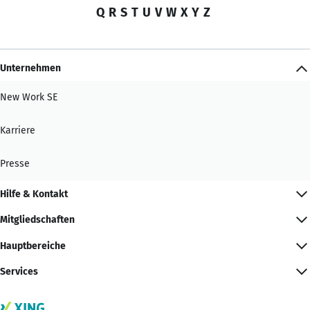
Q
R
S
T
U
V
W
X
Y
Z
Unternehmen
New Work SE
Karriere
Presse
Hilfe & Kontakt
Mitgliedschaften
Hauptbereiche
Services