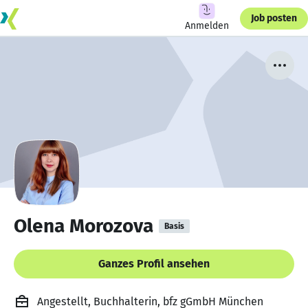
Job posten
Anmelden
Olena Morozova
Basis
Ganzes Profil ansehen
Angestellt, Buchhalterin, bfz gGmbH München