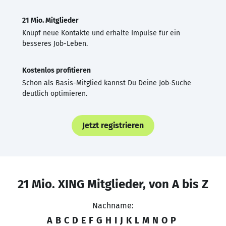
21 Mio. Mitglieder
Knüpf neue Kontakte und erhalte Impulse für ein
besseres Job-Leben.
Kostenlos profitieren
Schon als Basis-Mitglied kannst Du Deine Job-Suche
deutlich optimieren.
Jetzt registrieren
21 Mio. XING Mitglieder, von A bis Z
Nachname:
A
B
C
D
E
F
G
H
I
J
K
L
M
N
O
P