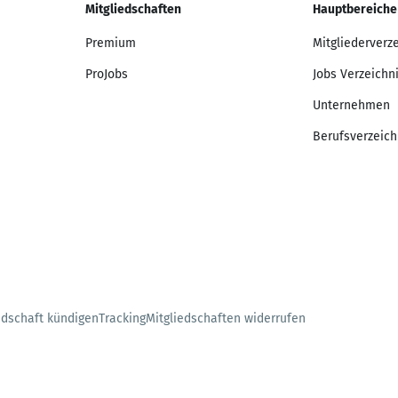
Mitgliedschaften
Hauptbereiche
Premium
Mitgliederverz
ProJobs
Jobs Verzeichn
Unternehmen
Berufsverzeich
edschaft kündigen
Tracking
Mitgliedschaften widerrufen