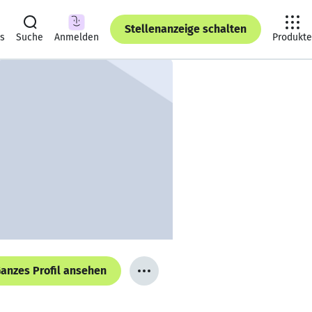
Stellenanzeige schalten
ts
Suche
Anmelden
Produkte
anzes Profil ansehen