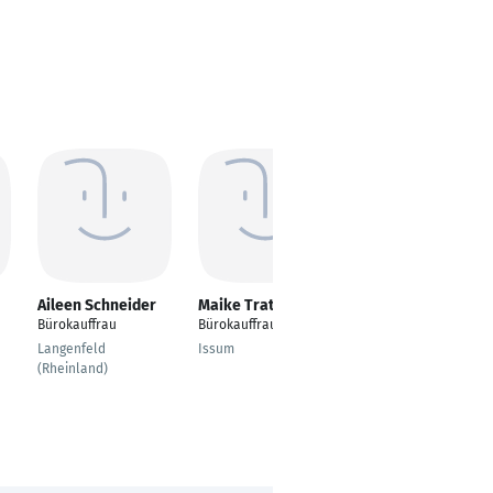
Aileen Schneider
Maike Tratler
Marion Leicht
Bürokauffrau
Bürokauffrau
Bürokauffrau
Langenfeld
Issum
Tiefenbronn
(Rheinland)