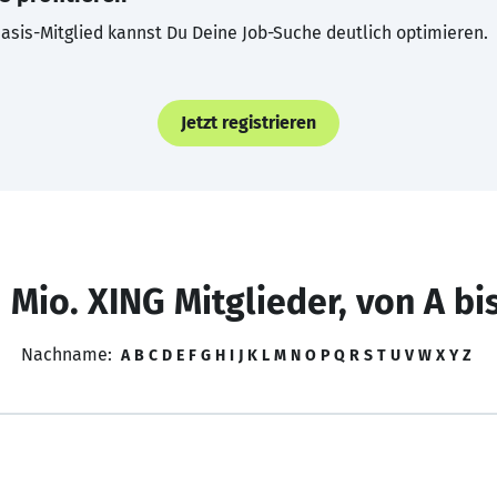
asis-Mitglied kannst Du Deine Job-Suche deutlich optimieren.
Jetzt registrieren
 Mio. XING Mitglieder, von A bi
Nachname:
A
B
C
D
E
F
G
H
I
J
K
L
M
N
O
P
Q
R
S
T
U
V
W
X
Y
Z