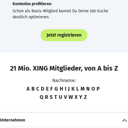
Kostenlos profitieren
Schon als Basis-Mitglied kannst Du Deine Job-Suche
deutlich optimieren.
Jetzt registrieren
21 Mio. XING Mitglieder, von A bis Z
Nachname:
A
B
C
D
E
F
G
H
I
J
K
L
M
N
O
P
Q
R
S
T
U
V
W
X
Y
Z
Unternehmen