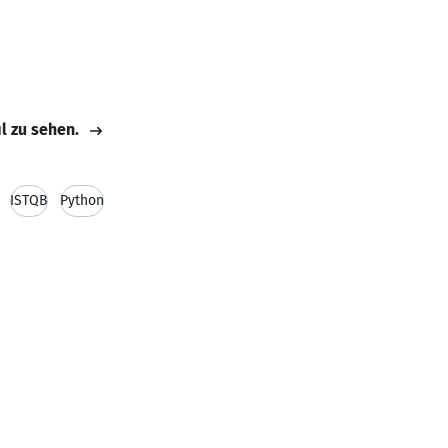
il zu sehen.
ISTQB
Python