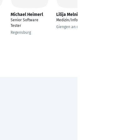
Michael Heimerl
Lilija Melnik
Anna Lavrentyeva
Senior Software
Medizin/Informatik
Software Test
Tester
Ingenieurin
Giengen an der Brenz
Regensburg
München