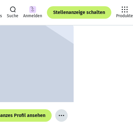
Stellenanzeige schalten
ts
Suche
Anmelden
Produkte
anzes Profil ansehen