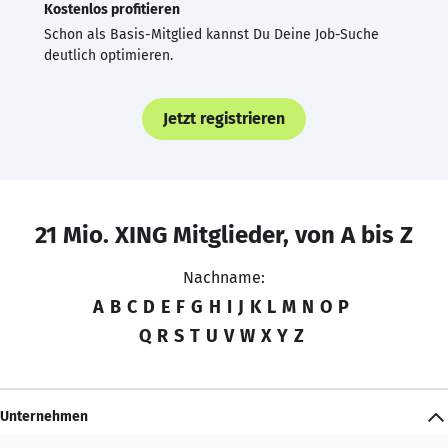
Kostenlos profitieren
Schon als Basis-Mitglied kannst Du Deine Job-Suche
deutlich optimieren.
Jetzt registrieren
21 Mio. XING Mitglieder, von A bis Z
Nachname:
A
B
C
D
E
F
G
H
I
J
K
L
M
N
O
P
Q
R
S
T
U
V
W
X
Y
Z
Unternehmen