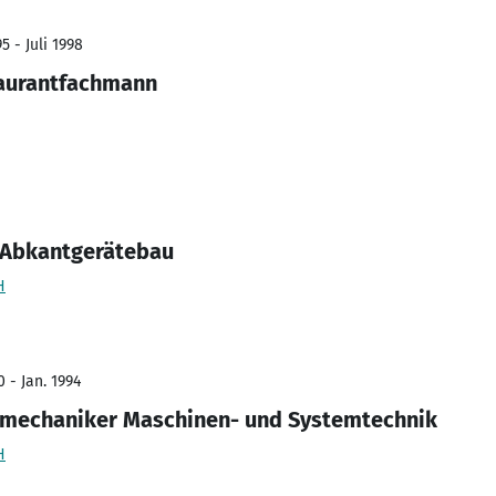
5 - Juli 1998
aurantfachmann
 Abkantgerätebau
H
 - Jan. 1994
iemechaniker Maschinen- und Systemtechnik
H