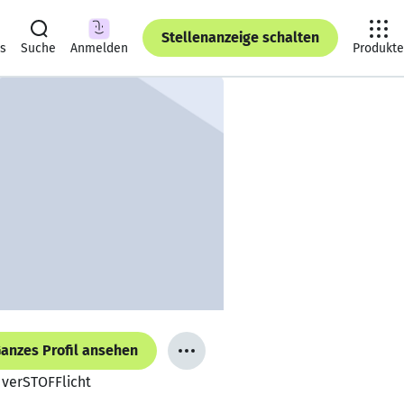
Stellenanzeige schalten
ts
Suche
Anmelden
Produkte
anzes Profil ansehen
 verSTOFFlicht