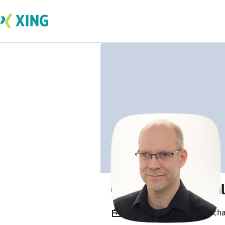
Oliver Henrik Sch
Angestellt, Industriemech