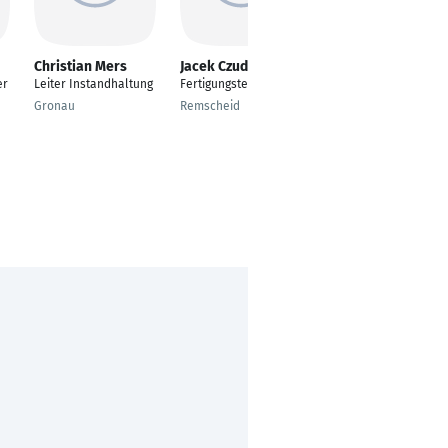
Christian Mers
Jacek Czudziak
Georg Gazke
er
Leiter Instandhaltung
Fertigungstechnik
Leiter
Maschinentechnik
Gronau
Remscheid
Holdorf