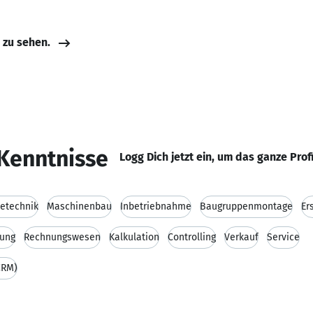
e zu sehen.
Kenntnisse
Logg Dich jetzt ein, um das ganze Prof
ietechnik
Maschinenbau
Inbetriebnahme
Baugruppenmontage
Er
nung
Rechnungswesen
Kalkulation
Controlling
Verkauf
Service
CRM)