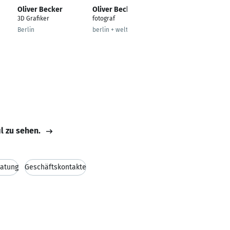
Oliver Becker
Oliver Becker
Oliver Becker
3D Grafiker
fotograf
Senior Expert
Berlin
berlin + weltweit
Bonn
il zu sehen.
atung
Geschäftskontakte