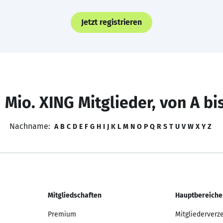
Jetzt registrieren
 Mio. XING Mitglieder, von A bi
Nachname:
A
B
C
D
E
F
G
H
I
J
K
L
M
N
O
P
Q
R
S
T
U
V
W
X
Y
Z
Mitgliedschaften
Hauptbereiche
Premium
Mitgliederverz