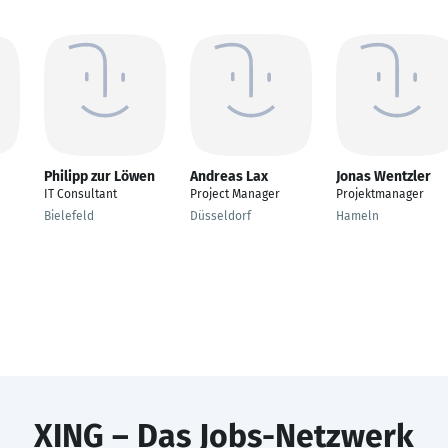
Philipp zur Löwen
Andreas Lax
Jonas Wentzler
IT Consultant
Project Manager
Projektmanager
Bielefeld
Düsseldorf
Hameln
XING – Das Jobs-Netzwerk