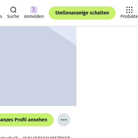
Stellenanzeige schalten
ts
Suche
Anmelden
Produkte
anzes Profil ansehen