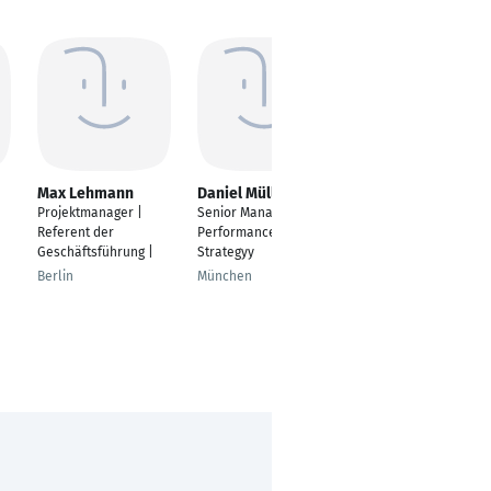
Max Lehmann
Daniel Müller
Denise Scheffler
Projektmanager |
Senior Manager,
Projektleiterin
Referent der
Performance &
Chemnitz
Geschäftsführung |
Strategyy
Berlin
München