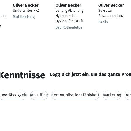
Oliver Becker
Oliver Becker
Oliver Becker
Underwriter KFZ
Leitung Abteilung
Sekretär
dem
Hygiene - Ltd.
Privatambulanz
Bad Homburg
Hygienefachkraft
Berlin
t
Bad Rothenfelde
Kenntnisse
Logg Dich jetzt ein, um das ganze Prof
Zuverlässigkeit
MS Office
Kommunikationsfähigkeit
Marketing
Ber