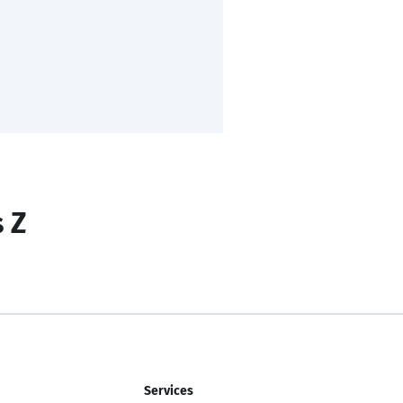
s Z
Services