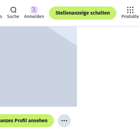
Stellenanzeige schalten
ts
Suche
Anmelden
Produkte
anzes Profil ansehen