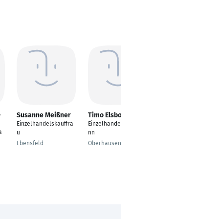
-
Susanne Meißner
Timo Elsbosch
Franziska
Henninger-Metz
Einzelhandelskauffra
Einzelhandelskaufma
a
Einzelhandelskauffra
u
nn
u
Ebensfeld
Oberhausen
Friedrichsdorf