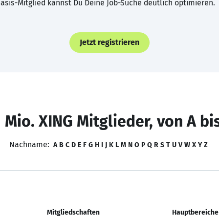
asis-Mitglied kannst Du Deine Job-Suche deutlich optimieren.
Jetzt registrieren
 Mio. XING Mitglieder, von A bi
Nachname:
A
B
C
D
E
F
G
H
I
J
K
L
M
N
O
P
Q
R
S
T
U
V
W
X
Y
Z
Mitgliedschaften
Hauptbereiche