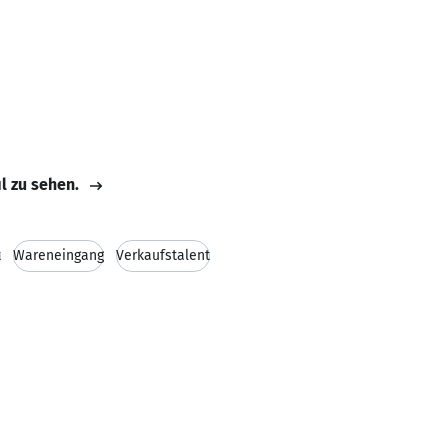
il zu sehen.
t
Wareneingang
Verkaufstalent