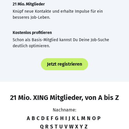
21 Mio. Mitglieder
Knüpf neue Kontakte und erhalte Impulse für ein
besseres Job-Leben.
Kostenlos profitieren
Schon als Basis-Mitglied kannst Du Deine Job-Suche
deutlich optimieren.
Jetzt registrieren
21 Mio. XING Mitglieder, von A bis Z
Nachname:
A
B
C
D
E
F
G
H
I
J
K
L
M
N
O
P
Q
R
S
T
U
V
W
X
Y
Z