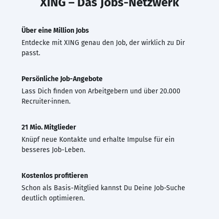
XING – Das Jobs-Netzwerk
Über eine Million Jobs
Entdecke mit XING genau den Job, der wirklich zu Dir
passt.
Persönliche Job-Angebote
Lass Dich finden von Arbeitgebern und über 20.000
Recruiter·innen.
21 Mio. Mitglieder
Knüpf neue Kontakte und erhalte Impulse für ein
besseres Job-Leben.
Kostenlos profitieren
Schon als Basis-Mitglied kannst Du Deine Job-Suche
deutlich optimieren.