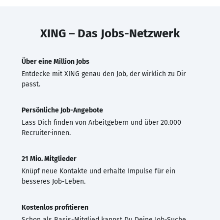
XING – Das Jobs-Netzwerk
Über eine Million Jobs
Entdecke mit XING genau den Job, der wirklich zu Dir
passt.
Persönliche Job-Angebote
Lass Dich finden von Arbeitgebern und über 20.000
Recruiter·innen.
21 Mio. Mitglieder
Knüpf neue Kontakte und erhalte Impulse für ein
besseres Job-Leben.
Kostenlos profitieren
Schon als Basis-Mitglied kannst Du Deine Job-Suche