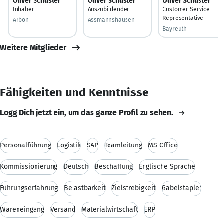
Oliver Schuster
Oliver Schuster
Oliver Schuster
Inhaber
Auszubildender
Customer Service
Representative
Arbon
Assmannshausen
Bayreuth
Weitere Mitglieder
Fähigkeiten und Kenntnisse
Logg Dich jetzt ein, um das ganze Profil zu sehen.
Personalführung
Logistik
SAP
Teamleitung
MS Office
Kommissionierung
Deutsch
Beschaffung
Englische Sprache
Führungserfahrung
Belastbarkeit
Zielstrebigkeit
Gabelstapler
Wareneingang
Versand
Materialwirtschaft
ERP