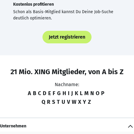
Kostenlos profitieren
Schon als Basis-Mitglied kannst Du Deine Job-Suche
deutlich optimieren.
Jetzt registrieren
21 Mio. XING Mitglieder, von A bis Z
Nachname:
A
B
C
D
E
F
G
H
I
J
K
L
M
N
O
P
Q
R
S
T
U
V
W
X
Y
Z
Unternehmen