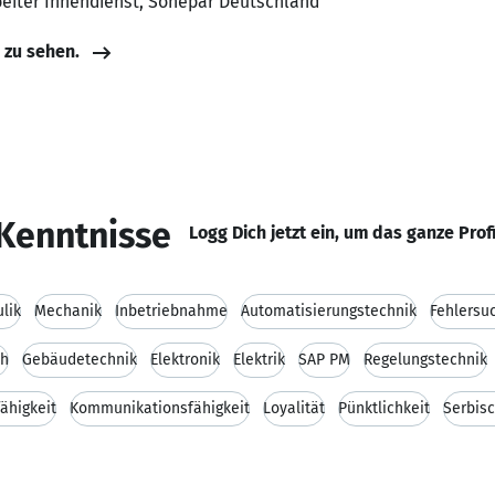
beiter Innendienst, Sonepar Deutschland
e zu sehen.
Kenntnisse
Logg Dich jetzt ein, um das ganze Prof
lik
Mechanik
Inbetriebnahme
Automatisierungstechnik
Fehlersu
ch
Gebäudetechnik
Elektronik
Elektrik
SAP PM
Regelungstechnik
ähigkeit
Kommunikationsfähigkeit
Loyalität
Pünktlichkeit
Serbis