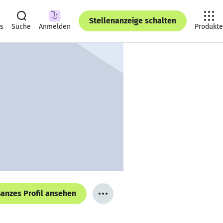
Stellenanzeige schalten
ts
Suche
Anmelden
Produkte
anzes Profil ansehen