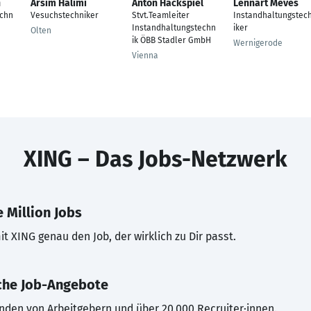
n
Arsim Halimi
Anton Hackspiel
Lennart Meves
echn
Vesuchstechniker
Stvt.Teamleiter
Instandhaltungstec
Instandhaltungstechn
iker
Olten
ik ÖBB Stadler GmbH
Wernigerode
Vienna
XING – Das Jobs-Netzwerk
 Million Jobs
t XING genau den Job, der wirklich zu Dir passt.
che Job-Angebote
inden von Arbeitgebern und über 20.000 Recruiter·innen.