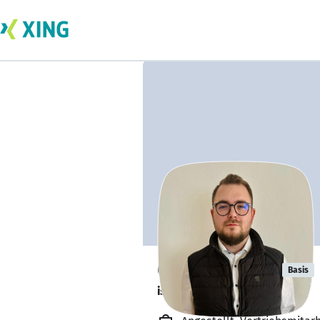
Oliver Talijan
Basis
ist offen für Projekte. 🔎