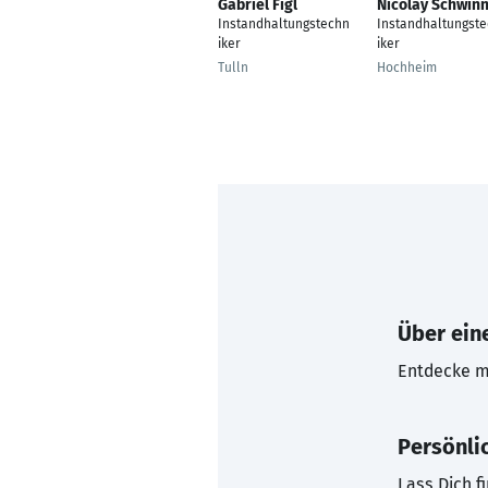
Gabriel Figl
Nicolay Schwin
Instandhaltungstechn
Instandhaltungst
iker
iker
Tulln
Hochheim
Über eine
Entdecke mi
Persönli
Lass Dich f