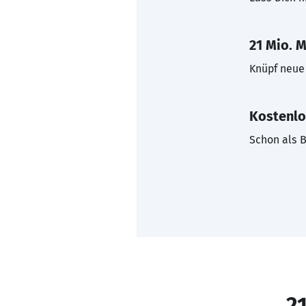
21 Mio. M
Knüpf neue 
Kostenlo
Schon als B
21