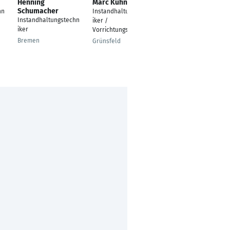
Henning
Marc Kuhn
Thomas Riedl
Schumacher
hn
Instandhaltungstechn
Maschinenbautechnik
Instandhaltungstechn
iker /
er
iker
Vorrichtungsbau
Geretsried
Bremen
Grünsfeld