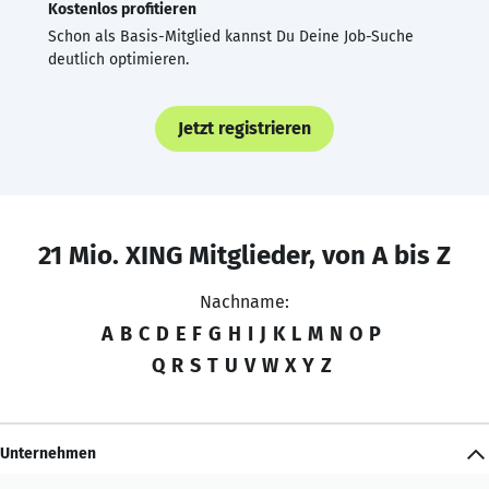
Kostenlos profitieren
Schon als Basis-Mitglied kannst Du Deine Job-Suche
deutlich optimieren.
Jetzt registrieren
21 Mio. XING Mitglieder, von A bis Z
Nachname:
A
B
C
D
E
F
G
H
I
J
K
L
M
N
O
P
Q
R
S
T
U
V
W
X
Y
Z
Unternehmen