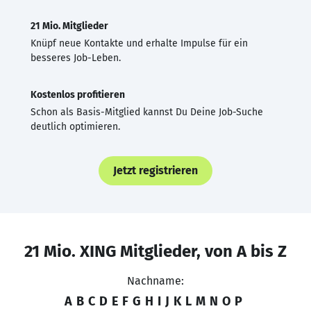
21 Mio. Mitglieder
Knüpf neue Kontakte und erhalte Impulse für ein
besseres Job-Leben.
Kostenlos profitieren
Schon als Basis-Mitglied kannst Du Deine Job-Suche
deutlich optimieren.
Jetzt registrieren
21 Mio. XING Mitglieder, von A bis Z
Nachname:
A
B
C
D
E
F
G
H
I
J
K
L
M
N
O
P