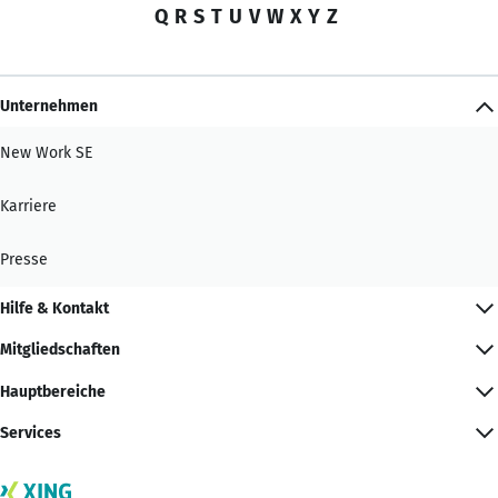
Q
R
S
T
U
V
W
X
Y
Z
Unternehmen
New Work SE
Karriere
Presse
Hilfe & Kontakt
Mitgliedschaften
Hauptbereiche
Services