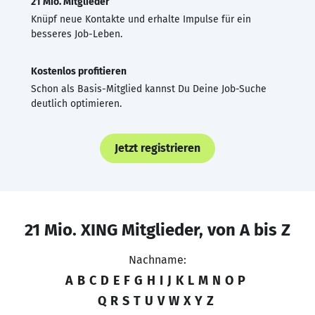
21 Mio. Mitglieder
Knüpf neue Kontakte und erhalte Impulse für ein
besseres Job-Leben.
Kostenlos profitieren
Schon als Basis-Mitglied kannst Du Deine Job-Suche
deutlich optimieren.
Jetzt registrieren
21 Mio. XING Mitglieder, von A bis Z
Nachname:
A
B
C
D
E
F
G
H
I
J
K
L
M
N
O
P
Q
R
S
T
U
V
W
X
Y
Z